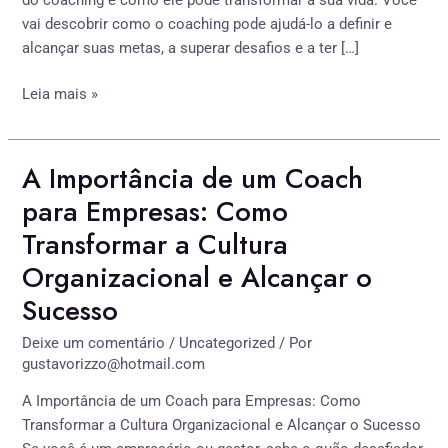
vai descobrir como o coaching pode ajudá-lo a definir e
alcançar suas metas, a superar desafios e a ter […]
Leia mais »
A Importância de um Coach
A
Importância
para Empresas: Como
de
Transformar a Cultura
um
Organizacional e Alcançar o
Coach
para
Sucesso
Empresas:
Como
Deixe um comentário
/
Uncategorized
/ Por
gustavorizzo@hotmail.com
Transformar
a
A Importância de um Coach para Empresas: Como
Cultura
Transformar a Cultura Organizacional e Alcançar o Sucesso
Organizacional