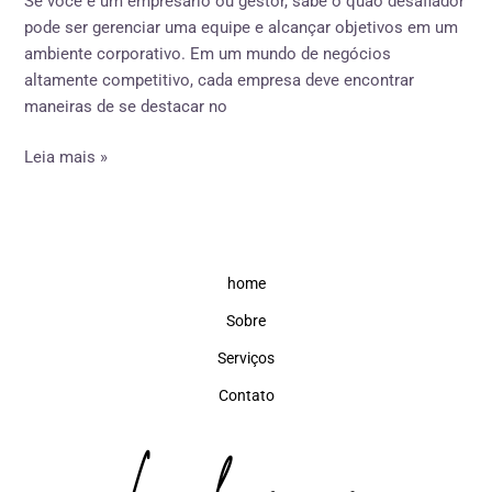
Se você é um empresário ou gestor, sabe o quão desafiador
e
pode ser gerenciar uma equipe e alcançar objetivos em um
Alcançar
ambiente corporativo. Em um mundo de negócios
o
altamente competitivo, cada empresa deve encontrar
Sucesso
maneiras de se destacar no
Leia mais »
home
Sobre
Serviços
Contato