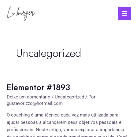
Ir
Mai
para
Men
o
conteúdo
Uncategorized
Elementor #1893
Elementor
#1893
Deixe um comentário
/
Uncategorized
/ Por
gustavorizzo@hotmail.com
O coaching é uma técnica cada vez mais utilizada para
ajudar pessoas a alcançarem seus objetivos pessoais e
profissionais. Neste artigo, vamos explorar a importância
do coaching e como ele pode transformar a sua vida. Você